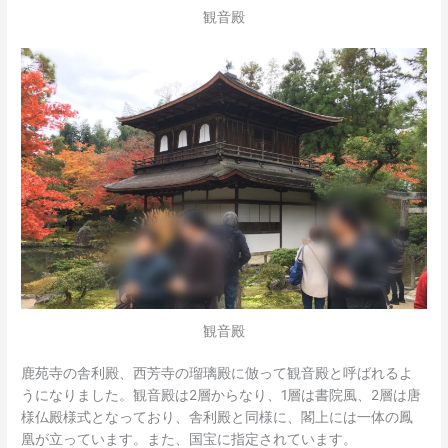
観音殿
観音殿
鹿苑寺の舎利殿、西芳寺の瑠璃殿に倣って観音殿と呼ばれるよ
うになりました。観音殿は2層からなり、1層は書院風、2層は唐
様仏殿様式となっており、舎利殿と同様に、閣上には一体の鳳
凰が立っています。また、国宝に指定されています。