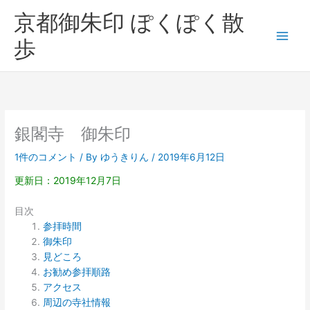
内
京都御朱印 ぽくぽく散
容
を
歩
ス
キ
ッ
プ
銀閣寺 御朱印
1件のコメント
/ By
ゆうきりん
/
2019年6月12日
更新日：2019年12月7日
目次
参拝時間
御朱印
見どころ
お勧め参拝順路
アクセス
周辺の寺社情報