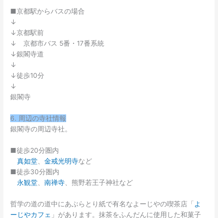
■京都駅からバスの場合
↓
↓京都駅前
↓ 京都市バス 5番・17番系統
↓銀閣寺道
↓
↓徒歩10分
↓
銀閣寺
6. 周辺の寺社情報
銀閣寺の周辺寺社。
■徒歩20分圏内
真如堂
、
金戒光明寺
など
■徒歩30分圏内
永観堂
、
南禅寺
、熊野若王子神社など
哲学の道の道中にあぶらとり紙で有名なよーじやの喫茶店「
よ
ーじやカフェ
」があります。抹茶をふんだんに使用した和菓子