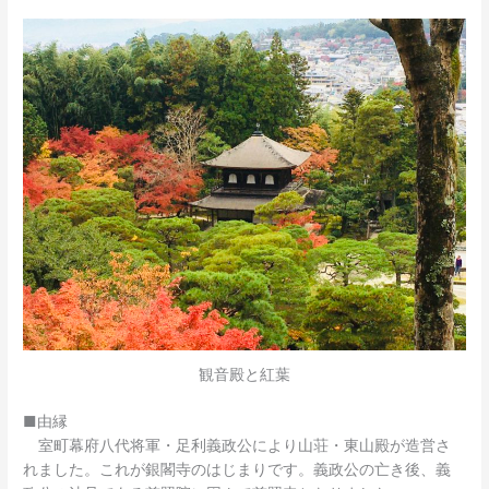
観音殿と紅葉
■由縁
室町幕府八代将軍・足利義政公により山荘・東山殿が造営さ
れました。これが銀閣寺のはじまりです。義政公の亡き後、義