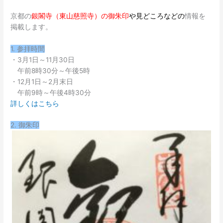
京都の
銀閣寺（東山慈照寺）の御朱印
や見どころなどの
情報を
掲載します。
1. 参拝時間
・3月1日～11月30日
午前8時30分～午後5時
・12月1日～2月末日
午前9時～午後4時30分
詳しくはこちら
2. 御朱印