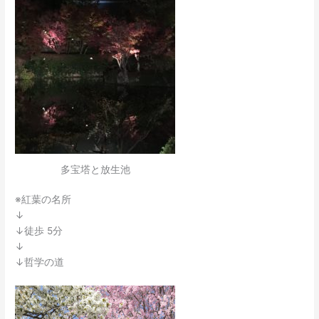
多宝塔と放生池
※紅葉の名所
↓
↓徒歩 5分
↓
↓哲学の道