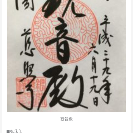
観音殿
■御朱印