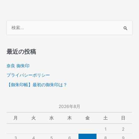
検
索
対
象
最近の投稿
:
奈良 御朱印
プライバシーポリシー
【御朱印帳】最初の御朱印は？
2026年8月
月
火
水
木
金
土
日
1
2
3
4
5
6
7
8
9