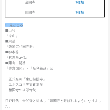
金閣寺
1種類
銀閣寺
1種類
3. 見どころ
■山号
『東山』
■宗派
『臨済宗相国寺派』
■御本尊
『釈迦牟尼仏』
■開山・開基
『夢窓国師』・『足利義政』公
・正式名称「東山慈照寺」
・ユネスコ世界文化遺産
・相国寺の塔頭寺院
江戸時代、金閣寺と対比して銀閣寺と呼ばれるようになりまし
た。