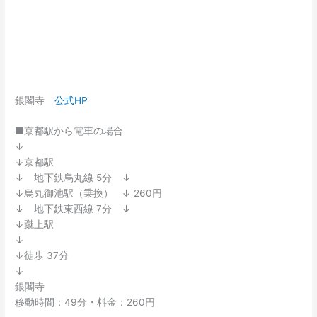
銀閣寺
公式HP
■京都駅から電車の場合
↓
↓京都駅
↓ 地下鉄烏丸線 5分 ↓
↓烏丸御池駅（乗換） ↓ 260円
↓ 地下鉄東西線 7分 ↓
↓蹴上駅
↓
↓徒歩 37分
↓
銀閣寺
移動時間：49分・料金：260円