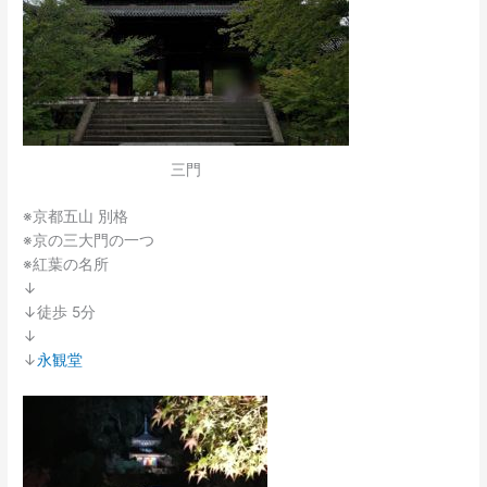
三門
※京都五山 別格
※京の三大門の一つ
※紅葉の名所
↓
↓徒歩 5分
↓
↓
永観堂