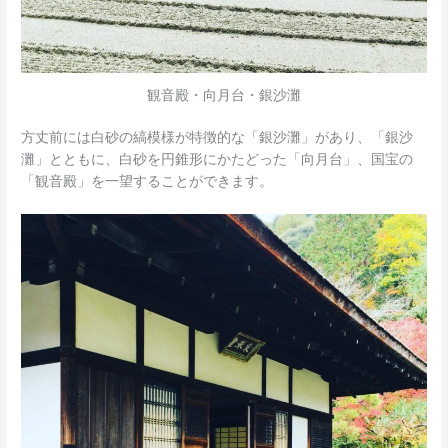
観音殿・向月台・銀沙灘
方丈前には白砂の縞模様が特徴的な「銀沙灘」があり、「銀沙
灘」とともに、白砂を円錐形にかたどった「向月台」、国宝の
「観音殿」を一望することができます。