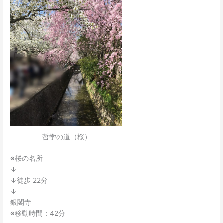
哲学の道（桜）
※桜の名所
↓
↓徒歩 22分
↓
銀閣寺
※移動時間：42分