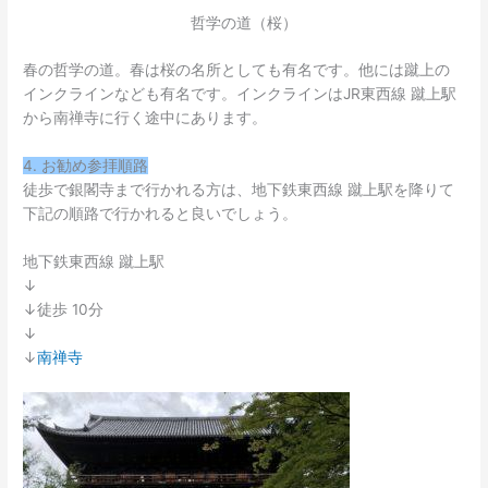
哲学の道（桜）
春の哲学の道。春は桜の名所としても有名です。他には蹴上の
インクラインなども有名です。インクラインはJR東西線 蹴上駅
から南禅寺に行く途中にあります。
4. お勧め参拝順路
徒歩で銀閣寺まで行かれる方は、地下鉄東西線 蹴上駅を降りて
下記の順路で行かれると良いでしょう。
地下鉄東西線 蹴上駅
↓
↓徒歩 10分
↓
↓
南禅寺