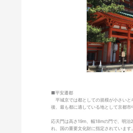
■平安遷都
平城京では都としての規模が小さいと
後、最も都に適している地として京都市
応天門は高さ19m、幅18mの門で、明治
れ、国の重要文化財に指定されています