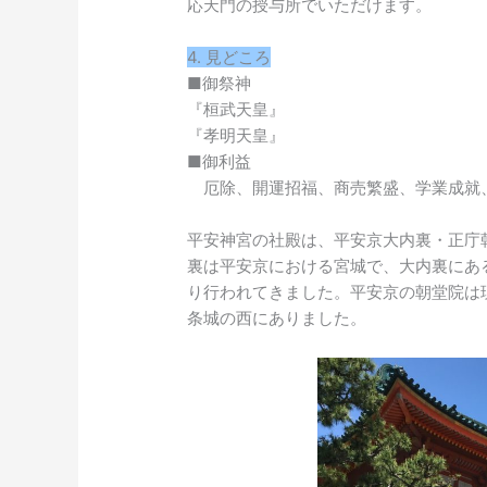
応天門の授与所でいただけます。
4. 見どころ
■御祭神
『桓武天皇』
『孝明天皇』
■御利益
厄除、開運招福、商売繁盛、学業成就
平安神宮の社殿は、平安京大内裏・正庁
裏は平安京における宮城で、大内裏にあ
り行われてきました。平安京の朝堂院は
条城の西にありました。