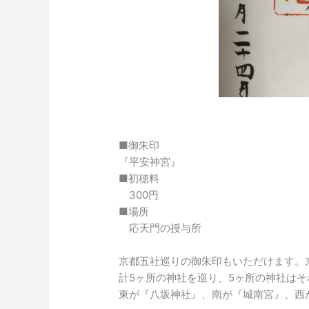
■御朱印
『平安神宮』
■初穂料
300円
■場所
応天門の授与所
京都五社巡りの御朱印もいただけます。
計5ヶ所の神社を巡り、5ヶ所の神社は
東が『八坂神社』、南が『城南宮』、西