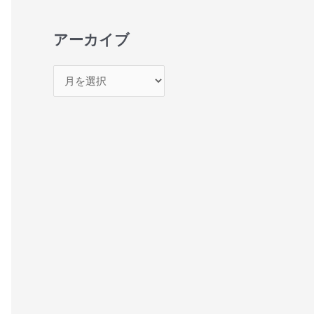
アーカイブ
ア
ー
カ
イ
ブ