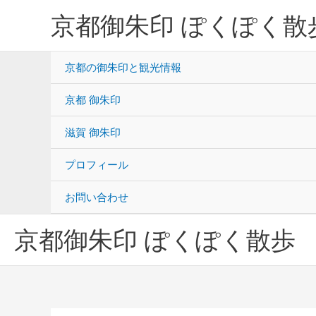
内
京都御朱印 ぽくぽく散
容
を
ス
京都の御朱印と観光情報
キ
ッ
京都 御朱印
プ
滋賀 御朱印
プロフィール
お問い合わせ
京都御朱印 ぽくぽく散歩