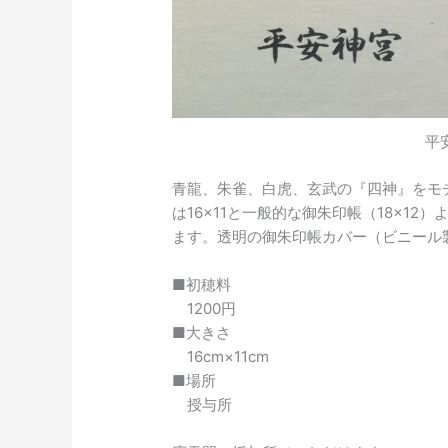
平
青龍、朱雀、白虎、玄武の『四神』をモ
は16×11と一般的な御朱印帳（18×1
ます。透明の御朱印帳カバー（ビニール
■初穂料
1200円
■大きさ
16cm×11cm
■場所
授与所