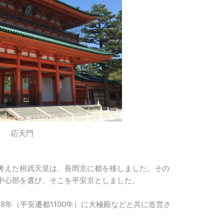
応天門
考えた桓武天皇は、長岡京に都を移しました。その
中心部を選び、そこを平安京としました。
28年（平安遷都1100年）に大極殿などと共に造営さ
。